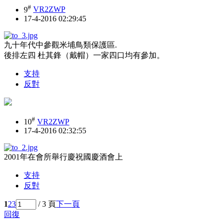
#
9
VR2ZWP
17-4-2016 02:29:45
九十年代中參觀米埔鳥類保護區.
後排左四 杜其鋒（戴帽）一家四口均有參加。
支持
反對
#
10
VR2ZWP
17-4-2016 02:32:55
2001年在會所舉行慶祝國慶酒會上
支持
反對
1
2
3
/ 3 頁
下一頁
回復