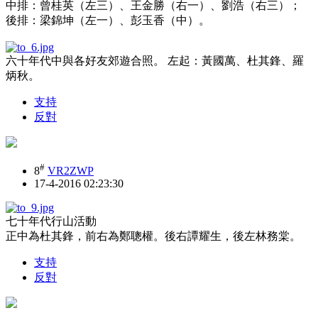
中排：曾桂英（左三）、王金勝（右一）、劉浩（右三）；
後排：梁錦坤（左一）、彭玉香（中）。
六十年代中與各好友郊遊合照。 左起：黃國萬、杜其鋒、羅
炳秋。
支持
反對
#
8
VR2ZWP
17-4-2016 02:23:30
七十年代行山活動
正中為杜其鋒，前右為鄭聰權。後右譚耀生，後左林務棠。
支持
反對