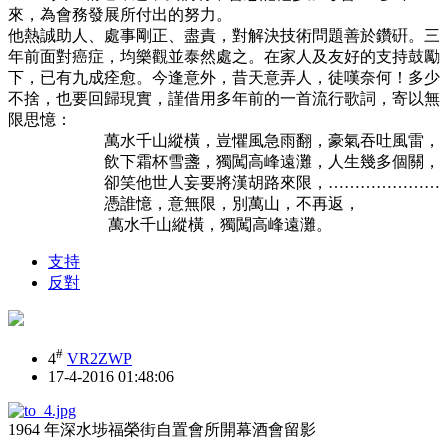
來，為會務發展所付出的努力。
他熱誠助人、處事剛正、盡責，對解決技術問題善於鑽硏。三
年前面對癌症，均樂觀並泰然處之。在家人及友好的支持鼓勵
下，已有九成痊愈。今逢意外，昔天意弄人，徒嘆奈何！多少
不捨，也要回歸現實，謹借用多年前的一首流行歌詞，寄以無
限思憶：
萬水千山縱橫，豈懼風急雨翻，豪氣吞吐風雷，
飲下霜杯雪盞，獨闖高峰遠灘，人生幾多個關，
卻笑他世人妄要將漢胡路來限，…………………
憑誰憶，意無限，別萬山，不再返，
萬水千山縱橫，獨闖高峰遠灘。
支持
反對
#
4
VR2ZWP
17-4-2016 01:48:06
1964 年深水埗福榮街自置會所開幕酒會留影