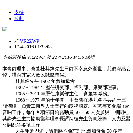
支持
反對
#
3
VR2ZWP
17-4-2016 01:33:08
本帖最後由 VR2ZWP 於 22-4-2016 14:56 編輯
本會前理事、會董杜其鋒先生日前不幸意外逝世，我們深感哀
悼，謹向其家人致以誠摯問候。
杜其鋒先生 1962 年參加母會，
1967 ~ 1984 年歷任硏究部、福利部、康樂部理事。
1985 ~ 2011 年歷任康樂部主任、會董等職務。
1968 ~ 1977 年的十年間，本會曾在港九各區共約十三
間酒樓，負責工商界人士舉行的慶祝國慶、春茗等宴會場地的
音响工作，每年各項節日均需動員 50 ~ 60 人次參與，期間杜
其鋒先生主力協助當年理事長譚炳桓先生負責統籌、人力及器
材調配等各項工作。
人生稍遜即逝，我們將不會忘記他參加母會 50 多年