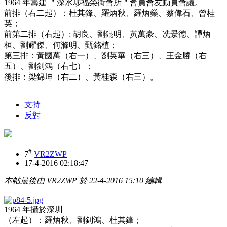
1964 年籌建 ＂深水埗福榮街會所＂會員會友動員會議。
前排（右二起）：杜其鋒、羅炳秋、羅炳燊、蔡偉石、曾桂
英；
前第二排（右起）: 胡良、劉錕明、黃萬豪、冼景德、譚炳
桓、劉耀傑、何滌明、甄銘植；
第三排：黃國萬（右一）、劉英華（右三）、王金勝（右
五）、劉釗鴻（右七）；
後排：梁錦坤（右二）、黃桂森（右三）。
支持
反對
#
7
VR2ZWP
17-4-2016 02:18:47
本帖最後由 VR2ZWP 於 22-4-2016 15:10 編輯
1964 年攝於深圳
（左起）：羅炳秋、劉釗鴻、杜其鋒；